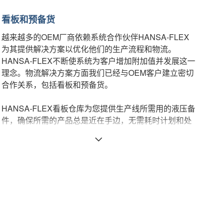
看板和预备货
越来越多的OEM厂商依赖系统合作伙伴HANSA-FLEX
为其提供解决方案以优化他们的生产流程和物流。
HANSA-FLEX不断使系统为客户增加附加值并发展这一
理念。物流解决方案方面我们已经与OEM客户建立密切
合作关系，包括看板和预备货。
HANSA-FLEX看板仓库为您提供生产线所需用的液压备
件，确保所需的产品总是近在手边，无需耗时计划和处
理订单。
看板仓库类似于预备货储存。这意味着备件的所有权仍
然属于HANSA-FLEX，只有当货物被提走时才产生费
用。根据这个原则客户只需要支付他真正所需要的东
西。