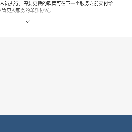
人员执行。需要更换的软管可在下一个服务之前交付给
急救软管更换服务的单独协议。
软管的特性可视性包括技术描述，使用条件，关键类项，软
30天提供未来维护计划中需要替换的软管清单。
件
，可预见的维护成本