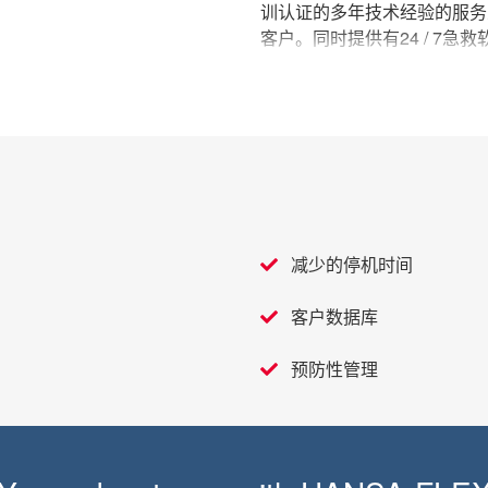
训认证的多年技术经验的服务
客户。同时提供有24 / 7
•
所有进入X-CODE系统的
管历史记录等。
•
X-CODE软管数据库提前
•
简单方式订购新的软管或备
•
制定合理，有效的维修计划
减少的停机时间
客户数据库
预防性管理